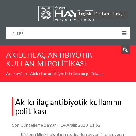
ARA
English
-
Deutsch
-
Türkçe
MENÜ
AKILCI ILAÇ ANTIBIYOTIK
KULLANIMI POLITIKASI
Anasayfa
»
Akılcı ilaç antibiyotik kullanımı politikası
Akılcı ilaç antibiyotik kullanımı
politikası
Son Güncelleme Zamanı : 14 Aralık 2020, 11:52
Kişilerin klinik bulgularına istinaden uygun ilacın, uygun