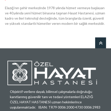
Elazığ'nın şehir merkezinde 1978 yılında hizmet vermeye başlayan
ve 40.yılında yeni hizmet binasına taşınan Hayat Hastanesi, uzman
kadro ve ileri teknoloji desteğinde, tüm branşlarda özenli, güvenli
ve yüksek standartlı hizmetler veren modern bir sağlık merkezidir.
Objektif verilere dayalı, bilimsel çalışmalarla doğruluğu
kanıtlanmış güvenilir tanı ve tedavi yöntemleri ELAZIĞ
ÖZEL HAYAT HASTANESİ uzman hekimlerince
uygulanmaktadır. IBAN: TR79 0006 2000 4730 0006 2983