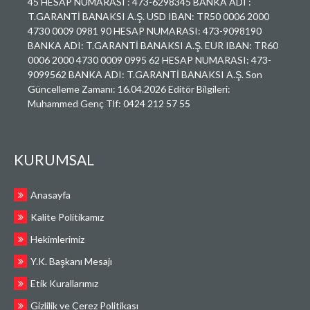
45 HESAP NUMARASI : 473-6298345 BANKA ADI :
T.GARANTİ BANAKSI A.Ş. USD IBAN: TR50 0006 2000
4730 0009 0981 90 HESAP NUMARASI: 473-9098190
BANKA ADI: T.GARANTİ BANAKSI A.Ş. EUR IBAN: TR60
0006 2000 4730 0009 0995 62 HESAP NUMARASI: 473-
9099562 BANKA ADI: T.GARANTİ BANAKSI A.Ş. Son
Güncelleme Zamanı: 16.04.2026 Editör Bilgileri:
Muhammed Genç Tlf: 0424 212 57 55
KURUMSAL
Anasayfa
Kalite Politikamız
Hekimlerimiz
Y.K. Başkanı Mesajı
Etik Kurallarımız
Gizlilik ve Çerez Politikası