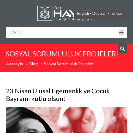
ARA
English
-
Deutsch
-
Türkçe
MENÜ
SOSYAL SORUMLULUK PROJELERI
Anasayfa
»
Blog
»
Sosyal Sorumluluk Projeleri
23 Nisan Ulusal Egemenlik ve Çocuk
Bayramı kutlu olsun!